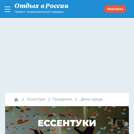
РЕКЛАМА
Проект «Комсомольской правды»
Ессентуки
Праздники
День города
ЕССЕНТУКИ