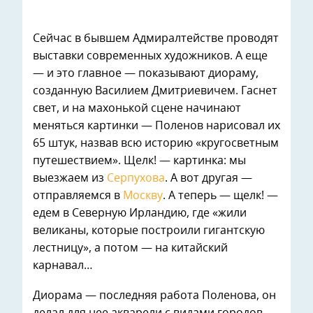
Сейчас в бывшем Адмиралтействе проводят
выставки современных художников. А еще
— и это главное — показывают диораму,
созданную Василием Дмитриевичем. Гаснет
свет, и на махонькой сцене начинают
меняться картинки — Поленов нарисовал их
65 штук, назвав всю историю «кругосветным
путешествием». Щелк! — картинка: мы
выезжаем из
Серпухова
. А вот другая —
отправляемся в
Москву
. А теперь — щелк! —
едем в Северную Ирландию, где «жили
великаны, которые построили гигантскую
лестницу», а потом — на китайский
карнавал…
Диорама — последняя работа Поленова, он
делал для нее акварели с видами городов