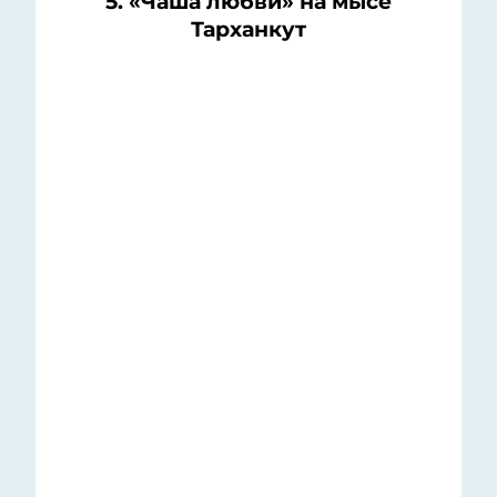
5. «Чаша любви» на мысе
Тарханкут