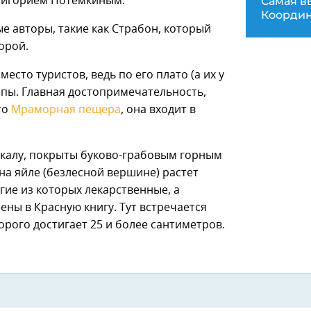
Самая в
ригорием Потемкиным.
Координ
е авторы, такие как Страбон, который
орой.
сто туристов, ведь по его плато (а их у
опы. Главная достопримечательность,
то
Мраморная пещера
, она входит в
 скалу, покрыты буково-грабовым горным
 на яйле (безлесной вершине) растет
гие из которых лекарственные, а
ны в Красную книгу. Тут встречается
рого достигает 25 и более сантиметров.