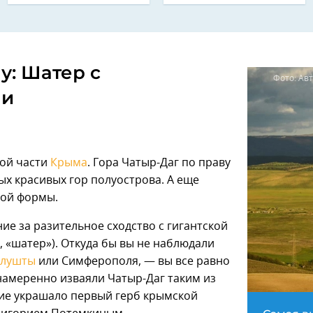
у: Шатер с
Фото: Ав
ми
ной части
Крыма
. Гора Чатыр-Даг по праву
ых красивых гор полуострова. А еще
ной формы.
ие за разительное сходство с гигантской
 «шатер»). Откуда бы вы не наблюдали
Алушты
или Симферополя, — вы все равно
намеренно изваяли Чатыр-Даг таким из
ние украшало первый герб крымской