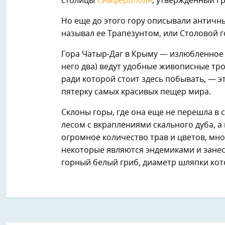
столицы
Симферополя
, утвержденный Г
Но еще до этого гору описывали античны
называл ее Трапезунтом, или Столовой г
Гора Чатыр-Даг в Крыму — излюбленное ме
него два) ведут удобные живописные тр
ради которой стоит здесь побывать, — э
пятерку самых красивых пещер мира.
Склоны горы, где она еще не перешла в
лесом с вкраплениями скального дуба, а
огромное количество трав и цветов, мно
некоторые являются эндемиками и занесе
горный белый гриб, диаметр шляпки кото