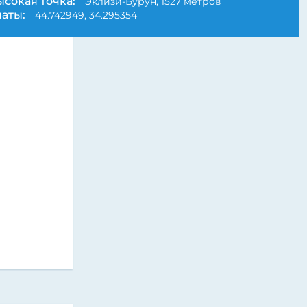
ысокая точка:
Эклизи-Бурун, 1527 метров
аты:
44.742949, 34.295354