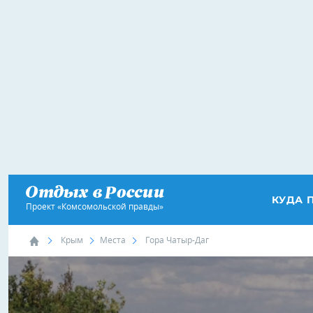
КУДА 
Проект «Комсомольской правды»
Крым
Места
Гора Чатыр-Даг