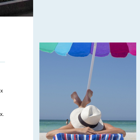
их
х.