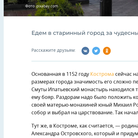
Фото: pixabay.com
Едем в старинный город за чудесн
Расскажите друзьям:
Основанная в 1152 году
Кострома
сейчас на
размерах города значимость его сложно п
Смуты Ипатьевский монастырь находился то
ему бояр. Раздорам надо было положить кон
своей матерью-монахиней юный Михаил Ром
собор и выбрал на царствование. Так нача
Тут же, в Костроме, как считается, — родин
Александра Островского, который и придум