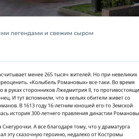
ыми легендами и свежим сыром
считывает менее 265 тысяч жителей. Но при невеликих
ереоценить. «Колыбель Романовых» все-таки. Во время
 в руках сторонников Лжедмитрия II, то противостоящ
ец. И тут вспомнили, что в кельях обители живет со
анов. В 1613 году 16-летним юношей его-то Земской
лась история 300-летнего правления династии Романовы
а Снегурочки. А все благодаря тому, что у драматурга
ал эту сказочную героиню, недалеко от Костромы