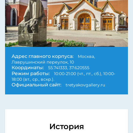
Адрес главного корпуса:
Москва,
Лаврушинский переулок, 10
Координаты:
55.741333, 37.620555
Режим работы:
10:00-21:00 (чт., пт., сб.), 10:00-
18:00 (вт., ср., вскр.).
Официальный сайт:
tretyakovgallery.ru
История