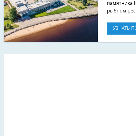
памятника 
рыбном рес
УЗНАТЬ П