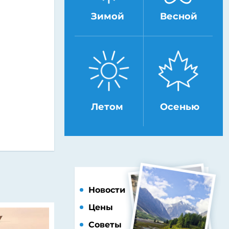
Зимой
Весной
Летом
Осенью
Новости
Цены
Советы