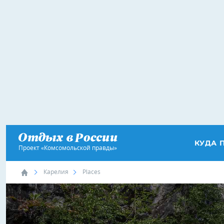
КУДА 
Проект «Комсомольской правды»
Карелия
Places