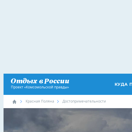
КУДА 
Проект «Комсомольской правды»
Красная Поляна
Достопримечательности