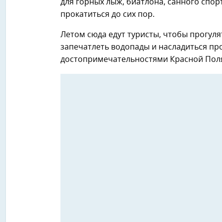
для горных лыж, биатлона, санного спор
прокатиться до сих пор.
Летом сюда едут туристы, чтобы прогул
запечатлеть водопады и насладиться пр
достопримечательностями Красной Полян