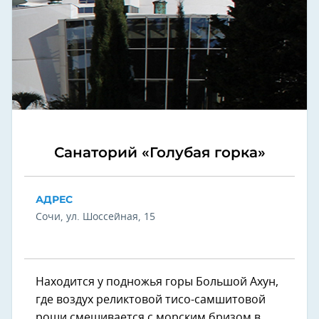
Санаторий «Голубая горка»
АДРЕС
Сочи, ул. Шоссейная, 15
Находится у подножья горы Большой Ахун,
где воздух реликтовой тисо-самшитовой
рощи смешивается с морским бризом в