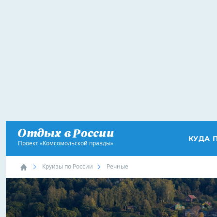
КУДА 
Проект «Комсомольской правды»
Круизы по России
Речные