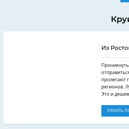
Кру
Из Росто
Проникнуть
отправитьс
пролегают 
регионов. Л
Это и дешев
УЗНАТЬ П