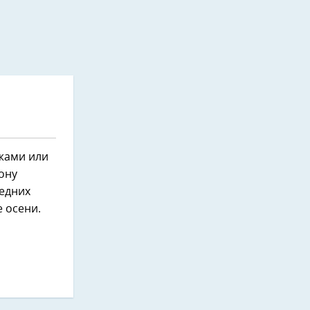
жами или
ону
едних
 осени.