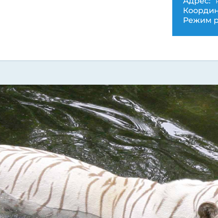
Адрес:
Координ
Режим р