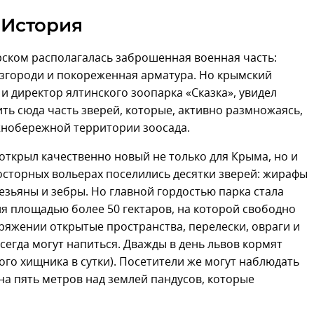
История
горском располагалась заброшенная военная часть:
згороди и покореженная арматура. Но крымский
и директор ялтинского зоопарка «Сказка», увидел
ть сюда часть зверей, которые, активно размножаясь,
жнобережной территории зоосада.
 открыл качественно новый не только для Крыма, но и
росторных вольерах поселились десятки зверей: жирафы
езьяны и зебры. Но главной гордостью парка стала
я площадью более 50 гектаров, на которой свободно
ряжении открытые пространства, перелески, овраги и
всегда могут напиться. Дважды в день львов кормят
дого хищника в сутки). Посетители же могут наблюдать
на пять метров над землей пандусов, которые