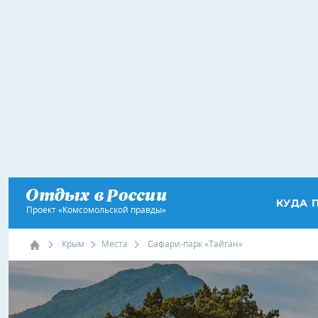
КУДА 
Проект «Комсомольской правды»
Крым
Места
Сафари-парк «Тайган»