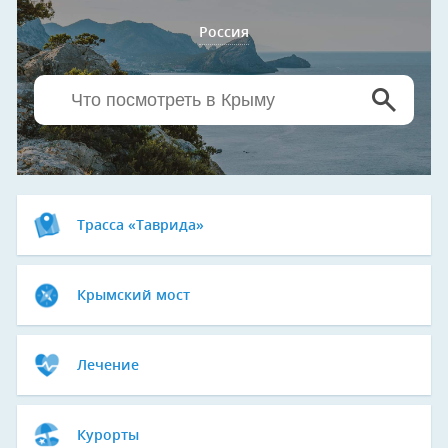
Россия
Трасса «Таврида»
Крымский мост
Лечение
Курорты