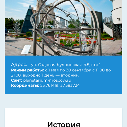
Адрес:
ул. Садовая-Кудринская, д.5, стр.1
Режим работы:
с 1 мая по 30 сентября с 11:00 до
21:00, выходной день — вторник.
Сайт:
planetarium-moscow.ru
Координаты:
55.761419, 37.583724
История