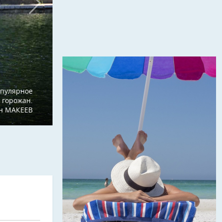
пулярное
 горожан.
ан МАКЕЕВ