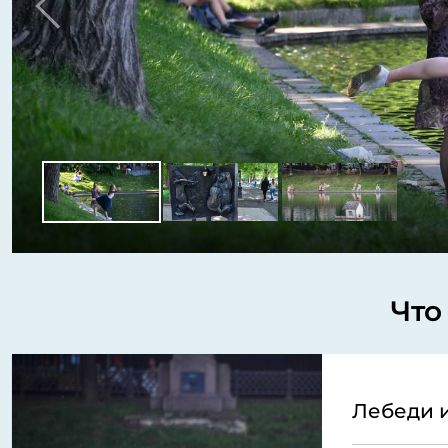
Что
Лебеди и