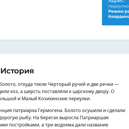
Адрес:
переулко
Режим ра
Координа
История
 болото, откуда текли Черторый ручей и две речки —
или коз, а шерсть поставляли к царскому двору. О
ольшой и Малый Козихинские переулки.
денция патриарха Гермогена. Болото осушили и сделали
едорогую рыбу. На берегах выросла Патриаршая
ыми постройками, а три водоема дали название