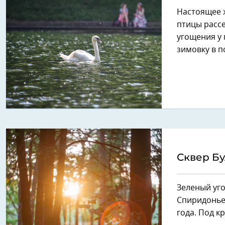
Настоящее 
птицы расс
угощения у 
зимовку в 
Сквер Бу
Зеленый уг
Спиридоньев
года. Под 