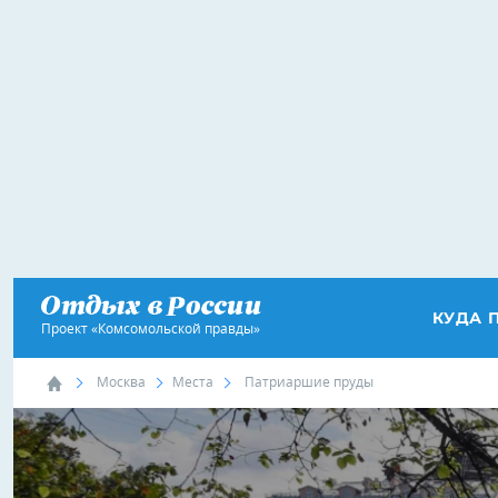
КУДА 
Проект «Комсомольской правды»
Москва
Места
Патриаршие пруды