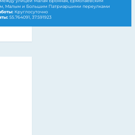
между улицей Малая Бронная, Ермолаевским
м, Малым и Большим Патриаршими переулками
боты:
Круглосуточно
ты:
55.764091, 37.591923