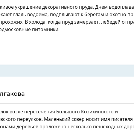
живое украшение декоративного пруда. Днем водопла
екают гладь водоема, подплывают к берегам и охотно п
прохожих. В холода, когда пруд замерзает, лебедей отп
подмосковные питомники.
лгакова
олок возле пересечения Большого Козихинского и
ского переулков. Маленький сквер носит имя писателя 
кронами деревьев проложено несколько пешеходных дор