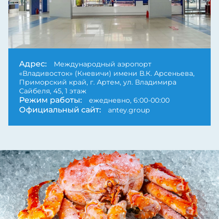
Next
Адрес:
Международный аэропорт
«Владивосток» (Кневичи) имени В.К. Арсеньева,
Приморский край, г. Артем, ул. Владимира
Сайбеля, 45, 1 этаж
Режим работы:
ежедневно, 6:00-00:00
Официальный сайт:
antey.group