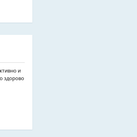
ктивно и
но здорово