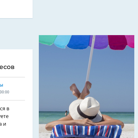
есов
ТЫ
00:00
ся в
уете
а и