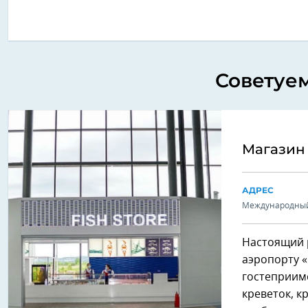
Советуем
Магазин 
АДРЕС
Международный
Настоящий р
аэропорту «
гостеприимс
креветок, к