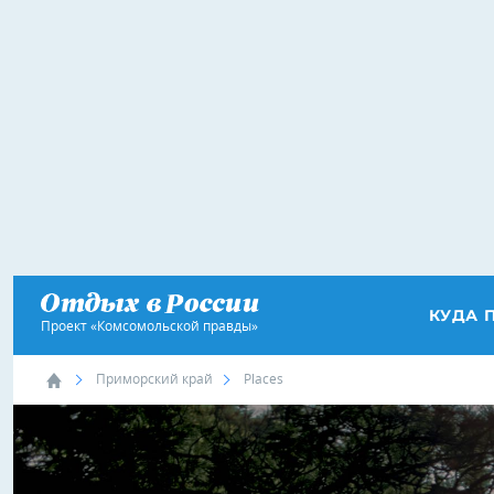
КУДА 
Проект «Комсомольской правды»
Приморский край
Places