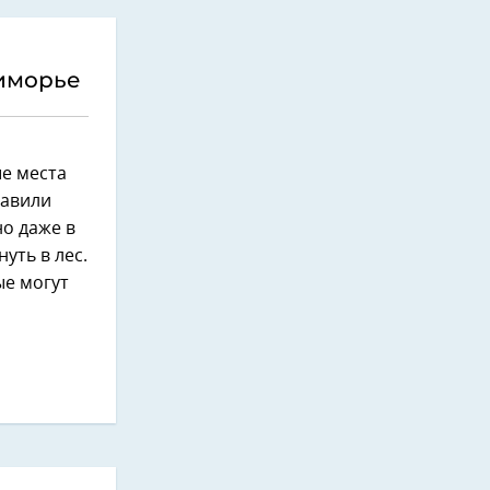
риморье
е места
тавили
но даже в
уть в лес.
ые могут