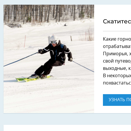
Скатитес
Какие горно
отрабатыва
Приморья, 
свой путево
выходные, к
В некоторых
похвастать
УЗНАТЬ П