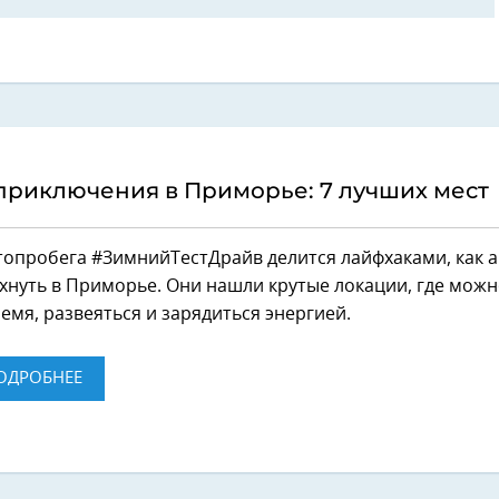
приключения в Приморье: 7 лучших мест
топробега #ЗимнийТестДрайв делится лайфхаками, как а
хнуть в Приморье. Они нашли крутые локации, где мож
емя, развеяться и зарядиться энергией.
ОДРОБНЕЕ