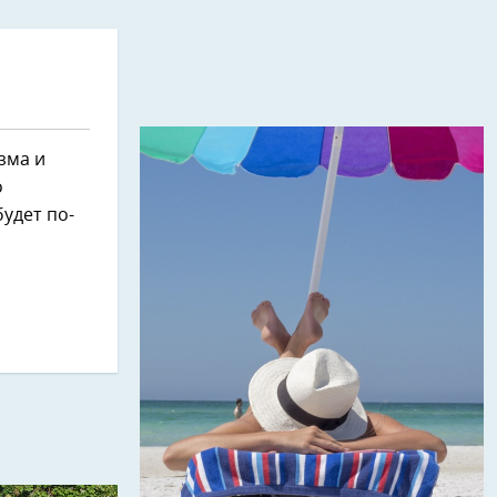
зма и
о
будет по-