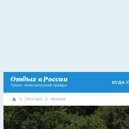
КУДА 
Проект «Комсомольской правды»
Пятигорск
Лечение