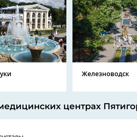
туки
Железноводск
и медицинских центрах Пятиго
суставы