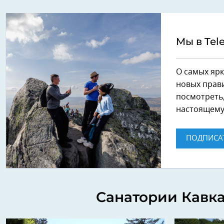
Мы в Tel
О самых ярк
новых прави
посмотреть,
настоящему
ПОДПИСА
Санатории Кавк