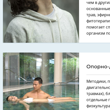
чем в други
основанные
трав, эфирн
фитотерапию
помогает с
организм по
Опорно-
Методики, п
двигательно
травмах), б
отдельные 
физкультура