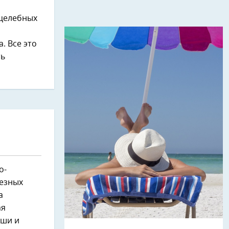
 целебных
. Все это
ть
о-
ьезных
а
ая
уши и