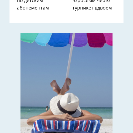
по детским
взрослым через
абонементам
турникет вдвоем