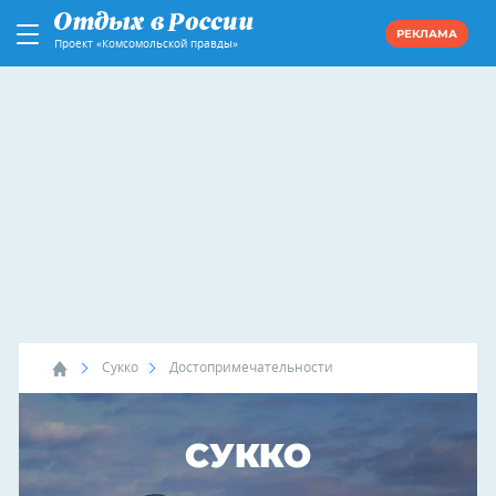
РЕКЛАМА
Проект «Комсомольской правды»
Сукко
Достопримечательности
СУККО