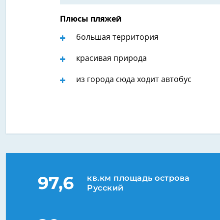
Плюсы пляжей
большая территория
красивая природа
из города сюда ходит автобус
97,6
кв.км площадь острова
Русский