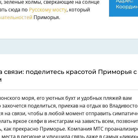
Адрес:
, зеленые холмы, сверкающие на солнце
Координ
ать сюда по
Русскому мосту
, который
чательностей
Приморья.
а связи: поделитесь красотой Приморья с
и
онского моря, его уютных бухт и удобных пляжей вам
захочется поделиться, приехав на отдых во Владивосто
я на связи, чтобы в любой момент отправить симпатич
елать яркое селфи в инстаграм на зависть всем, позвон
ть, как прекрасно Приморье. Компания МТС проанализир
места в регионе и улучшила связь даже в самых «диких»