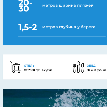
20-
метров ширина пляжей
30
1,5-2
метров глубина у берега
ОТЕЛЬ
ОБЕД
От 2000 руб. в сутки
От 450 руб. н