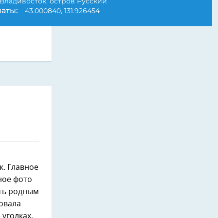
Владивосток, остров Русский
аты:
43.000840, 131.926454
к. Главное
ное фото
ить родным
овала
 уголках.