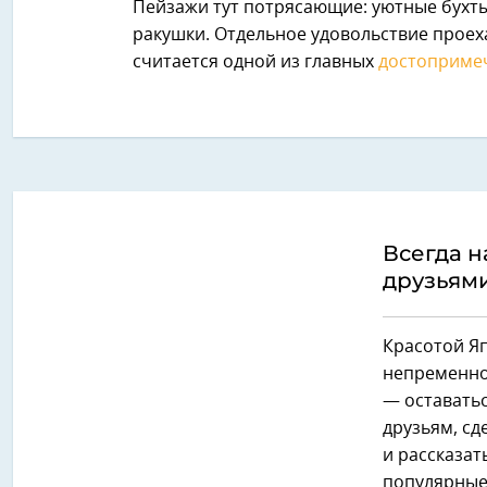
Пейзажи тут потрясающие: уютные бухты
ракушки. Отдельное удовольствие проех
считается одной из главных
достоприме
Всегда н
друзьям
Красотой Яп
непременно 
— оставатьс
друзьям, сд
и рассказа
популярные 