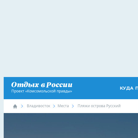
КУДА 
Проект «Комсомольской правды»
Владивосток
Места
Пляжи острова Русский