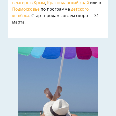
в лагерь в Крым
,
Краснодарский край
или в
Подмосковье
по программе
детского
кешбэка
. Старт продаж совсем скоро — 31
марта.