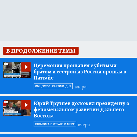
В ПРОДОЛЖЕНИЕ ТЕМЫ
Церемония прощания с убитыми
братом и сестрой из России прошла в
Паттайе
вчера
ОБЩЕСТВО: КАРТИНА ДНЯ
Юрий Трутнев доложил президенту о
феноменальном развитии Дальнего
Востока
вчера
ПОЛИТИКА В СТРАНЕ И МИРЕ