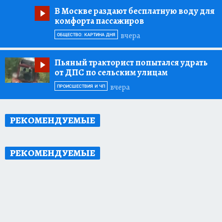
В Москве раздают бесплатную воду для
комфорта пассажиров
вчера
ОБЩЕСТВО: КАРТИНА ДНЯ
Пьяный тракторист попытался удрать
от ДПС по сельским улицам
вчера
ПРОИСШЕСТВИЯ И ЧП
РЕКОМЕНДУЕМЫЕ
РЕКОМЕНДУЕМЫЕ