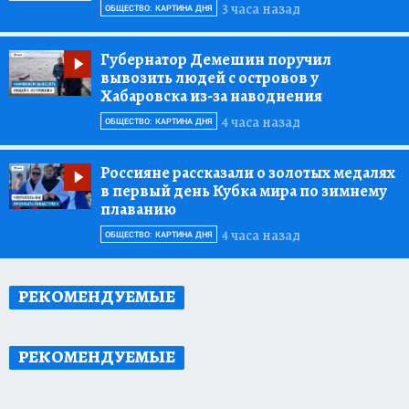
3 часа назад
ОБЩЕСТВО: КАРТИНА ДНЯ
Губернатор Демешин поручил
вывозить людей с островов у
Хабаровска из-за наводнения
4 часа назад
ОБЩЕСТВО: КАРТИНА ДНЯ
Россияне рассказали о золотых медалях
в первый день Кубка мира по зимнему
плаванию
4 часа назад
ОБЩЕСТВО: КАРТИНА ДНЯ
РЕКОМЕНДУЕМЫЕ
РЕКОМЕНДУЕМЫЕ