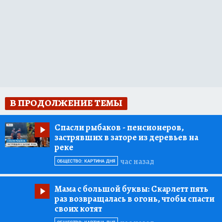
В ПРОДОЛЖЕНИЕ ТЕМЫ
Спасли рыбаков
- пенсионеров,
застрявших в заторе из деревьев на
реке
час назад
ОБЩЕСТВО: КАРТИНА ДНЯ
Мама с большой буквы:
Скарлетт пять
раз возвращалась в огонь, чтобы спасти
своих котят