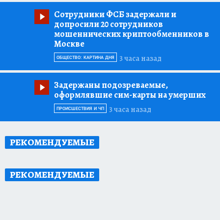
Сотрудники ФСБ задержали и
допросили 20 сотрудников
мошеннических криптообменников в
Москве
3 часа назад
ОБЩЕСТВО: КАРТИНА ДНЯ
Задержаны подозреваемые,
оформлявшие сим-карты на умерших
3 часа назад
ПРОИСШЕСТВИЯ И ЧП
РЕКОМЕНДУЕМЫЕ
РЕКОМЕНДУЕМЫЕ