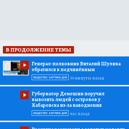
В ПРОДОЛЖЕНИЕ ТЕМЫ
Генерал-полковник Виталий Шулика
обратился к подчинённым
34 минуты назад
ОБЩЕСТВО: КАРТИНА ДНЯ
Губернатор Демешин поручил
вывозить людей с островов у
Хабаровска из-за наводнения
час назад
ОБЩЕСТВО: КАРТИНА ДНЯ