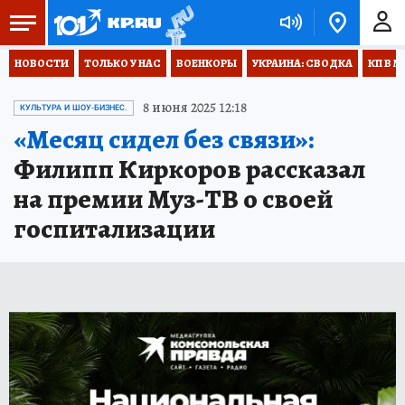
НОВОСТИ
ТОЛЬКО У НАС
ВОЕНКОРЫ
УКРАИНА: СВОДКА
КП В М
8 июня 2025 12:18
КУЛЬТУРА И ШОУ-БИЗНЕС.
«Месяц сидел без связи»:
Филипп Киркоров рассказал
на премии Муз-ТВ о своей
госпитализации