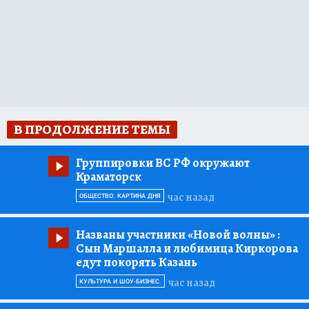
В ПРОДОЛЖЕНИЕ ТЕМЫ
Группировки ВС РФ окружают
Краматорск
час назад
ОБЩЕСТВО: КАРТИНА ДНЯ
Названы участники «Новой волны»
:
Сын Маршалла и любимица Киркорова
едут покорять Казань
час назад
КУЛЬТУРА И ШОУ-БИЗНЕС.