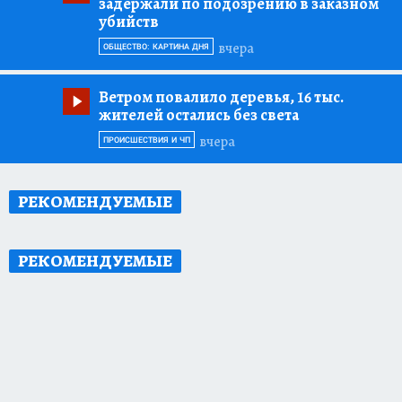
задержали по подозрению в заказном
убийств
вчера
ОБЩЕСТВО: КАРТИНА ДНЯ
Ветром повалило деревья, 16 тыс.
жителей остались без света
вчера
ПРОИСШЕСТВИЯ И ЧП
РЕКОМЕНДУЕМЫЕ
РЕКОМЕНДУЕМЫЕ