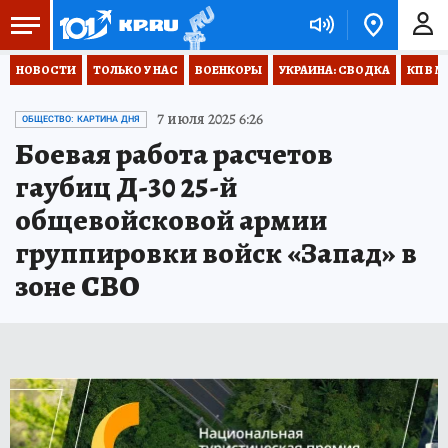
НОВОСТИ
ТОЛЬКО У НАС
ВОЕНКОРЫ
УКРАИНА: СВОДКА
КП В М
7 июля 2025 6:26
ОБЩЕСТВО: КАРТИНА ДНЯ
Боевая работа расчетов
гаубиц Д-30 25-й
общевойсковой армии
группировки войск «Запад» в
зоне СВО