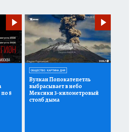
ОБЩЕСТВО: КАРТИНА ДНЯ
Вулкан Попокатепетль
а
выбрасывает в небо
 по 8
Мексики 3-километровый
столб дыма