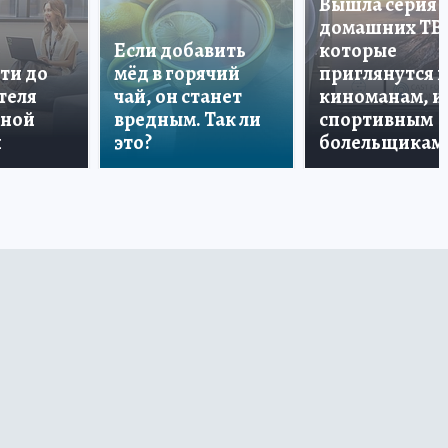
Вышла серия
домашних ТВ
Если добавить
которые
ти до
мёд в горячий
приглянутся 
теля
чай, он станет
киноманам, и
дной
вредным. Так ли
спортивным
и
это?
болельщикам