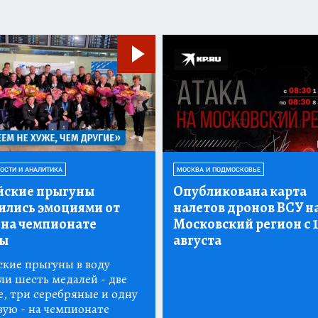
ВОСТИ И АНАЛИТИКА
МОСКВА И ПОДМОСКОВЬЕ
йские прыгуны
Опубликована карта
ились эмоциями от
налетов дронов ВСУ н
 на чемпионате
Московский регион с 1
ы
августа
ские прыгуны в воду
ли шесть медалей - две
е, три серебряные и одну
вую - на чемпионате