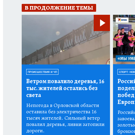
В ПРОДОЛЖЕНИЕ ТЕМЫ
ПРОИСШЕСТВИЯ И ЧП
СПОРТ: НО
Ветром повалило деревья, 16
Росси
тыс.
жителей остались без
подел
света
побед
Европ
Непогода в Орловской области
оставила без электричества 16
Россий
тысяч жителей. Сильный ветер
завоева
повалил деревья, ливни затопили
золоты
дороги.
бронзо