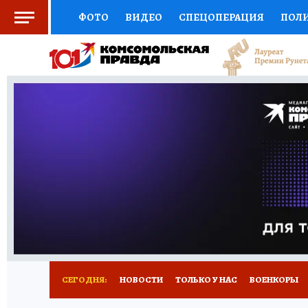
ФОТО
ВИДЕО
СПЕЦОПЕРАЦИЯ
ПОЛ
СОЦПОДДЕРЖКА
НАУКА
СПОРТ
КО
ВЫБОР ЭКСПЕРТОВ
ДОКТОР
ФИНАНС
КНИЖНАЯ ПОЛКА
ПРОГНОЗЫ НА СПОРТ
ПРЕСС-ЦЕНТР
НЕДВИЖИМОСТЬ
ТЕЛЕ
РАДИО КП
РЕКЛАМА
ТЕСТЫ
НОВОЕ 
СЕГОДНЯ:
НОВОСТИ
ТОЛЬКО У НАС
ВОЕНКОРЫ