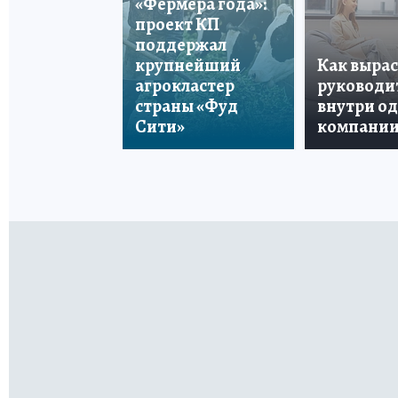
«Фермера года»:
проект КП
поддержал
крупнейший
Как вырас
агрокластер
руководи
страны «Фуд
внутри о
Сити»
компани