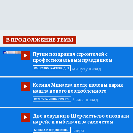
В ПРОДОЛЖЕНИЕ ТЕМЫ
Путин поздравил строителей с
профессиональным праздником
минуту назад
ОБЩЕСТВО: КАРТИНА ДНЯ
Ксения Минаева после измены парня
нашла нового возлюбленного
3 часа назад
КУЛЬТУРА И ШОУ-БИЗНЕС.
Две девушки в Шереметьево опоздали
на рейс и выбежали за самолетом
вчера
МОСКВА И ПОДМОСКОВЬЕ