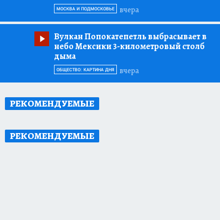
вчера
МОСКВА И ПОДМОСКОВЬЕ
Вулкан Попокатепетль выбрасывает в
небо Мексики 3-километровый столб
дыма
вчера
ОБЩЕСТВО: КАРТИНА ДНЯ
РЕКОМЕНДУЕМЫЕ
РЕКОМЕНДУЕМЫЕ