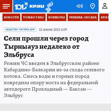
НОВОСТИ
ТОЛЬКО У НАС
ВОЕНКОРЫ
УКРАИНА: СВОДКА
КП В М
22 июля 2025 6:09
ОБЩЕСТВО: КАРТИНА ДНЯ
Сели прошли через город
Тырныауз недалеко от
Эльбруса
Режим ЧС введен в Эльбрусском районе
Кабардино-Балкарии из-за схода селевого
потока. Смесь воды и горных пород
повредила опору моста на федеральной
автодороге Прохладный — Баксан —
Эльбрус