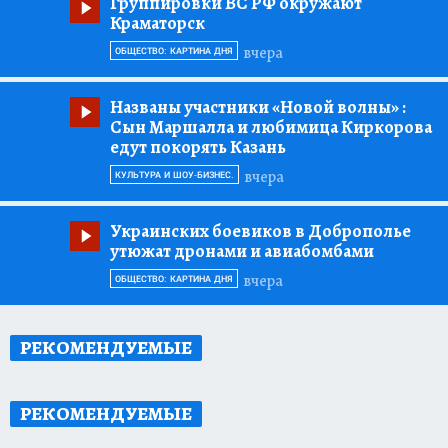
Группировки ВС РФ окружают
Краматорск
вчера
ОБЩЕСТВО: КАРТИНА ДНЯ
Названы участники «Новой волны»
:
Сын Маршалла и любимица Киркорова
едут покорять Казань
вчера
КУЛЬТУРА И ШОУ-БИЗНЕС.
Украинских боевиков в Доброполье
утюжат дронами и авиабомбами
вчера
ОБЩЕСТВО: КАРТИНА ДНЯ
РЕКОМЕНДУЕМЫЕ
РЕКОМЕНДУЕМЫЕ