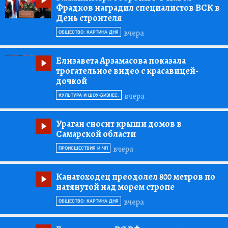
Фрадков наградил специалистов ВСК в
День строителя
вчера
ОБЩЕСТВО: КАРТИНА ДНЯ
Елизавета Арзамасова показала
трогательное видео с красавицей-
дочкой
вчера
КУЛЬТУРА И ШОУ-БИЗНЕС.
Ураган сносит крыши домов в
Самарской области
вчера
ПРОИСШЕСТВИЯ И ЧП
Канатоходец преодолел 800 метров по
натянутой над морем стропе
вчера
ОБЩЕСТВО: КАРТИНА ДНЯ