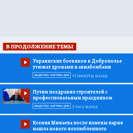
В ПРОДОЛЖЕНИЕ ТЕМЫ
Украинских боевиков в Доброполье
утюжат дронами и авиабомбами
43 минуты назад
ОБЩЕСТВО: КАРТИНА ДНЯ
Путин поздравил строителей с
профессиональным праздником
2 часа назад
ОБЩЕСТВО: КАРТИНА ДНЯ
Ксения Минаева после измены парня
нашла нового возлюбленного