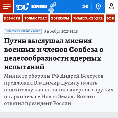
НОВОСТИ
ТОЛЬКО У НАС
ВОЕНКОРЫ
УКРАИНА: СВОДКА
КП В М
5 ноября 2025 14:18
ПОЛИТИКА В СТРАНЕ И МИРЕ
Путин выслушал мнения
военных и членов Совбеза о
целесообразности ядерных
испытаний
Министр обороны РФ Андрей Белоусов
предложил Владимир Путину начать
подготовку к испытанию ядерного оружия
на архипелаге Новая Земля. Вот что
ответил президент России