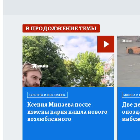
В ПРОДОЛЖЕНИЕ ТЕМЫ
КУЛЬТУРА И ШОУ-БИЗНЕС.
МОСКВА И 
Ксения Минаева после
Две д
измены парня нашла нового
опозда
возлюбленного
выбеж