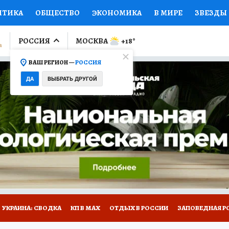
ИТИКА
ОБЩЕСТВО
ЭКОНОМИКА
В МИРЕ
ЗВЕЗДЫ
ЛУМНИСТЫ
ПРОИСШЕСТВИЯ
НАЦИОНАЛЬНЫЕ ПРОЕК
РОССИЯ
МОСКВА
+18
°
ВАШ РЕГИОН —
РОССИЯ
Ы
ОТКРЫВАЕМ МИР
Я ЗНАЮ
СЕМЬЯ
ЖЕНСКИЕ СЕ
ДА
ВЫБРАТЬ ДРУГОЙ
ПРОМОКОДЫ
СЕРИАЛЫ
СПЕЦПРОЕКТЫ
ДЕФИЦИТ
ВИЗОР
КОЛЛЕКЦИИ
КОНКУРСЫ
РАБОТА У НАС
ГИ
НА САЙТЕ
УКРАИНА: СВОДКА
КП В МАХ
ОТДЫХ В РОССИИ
ЗАПОВЕДНАЯ Р