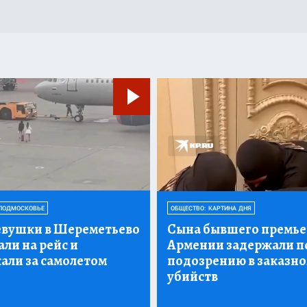
ПОДМОСКОВЬЕ
ОБЩЕСТВО: КАРТИНА ДНЯ
евушки в Шереметьево
Сына бывшего премье
ли на рейс и
Армении задержали п
али за самолетом
подозрению в заказн
убийств