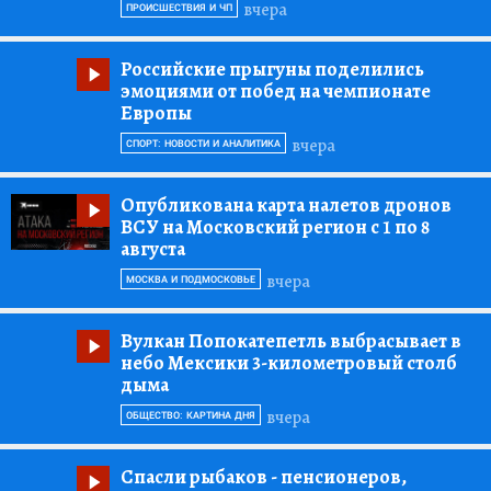
вчера
ПРОИСШЕСТВИЯ И ЧП
Российские прыгуны поделились
эмоциями от побед на чемпионате
Европы
вчера
СПОРТ: НОВОСТИ И АНАЛИТИКА
Опубликована карта налетов дронов
ВСУ на Московский регион с 1 по 8
августа
вчера
МОСКВА И ПОДМОСКОВЬЕ
Вулкан Попокатепетль выбрасывает в
небо Мексики 3-километровый столб
дыма
вчера
ОБЩЕСТВО: КАРТИНА ДНЯ
Спасли рыбаков
- пенсионеров,