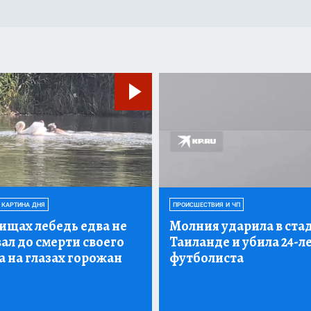
 КАРТИНА ДНЯ
ПРОИСШЕСТВИЯ И ЧП
ищах лебедь едва не
Молния ударила в ста
ал до смерти своего
Таиланде и убила 24-л
 на глазах горожан
футболиста