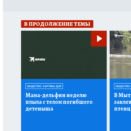
В ПРОДОЛЖЕНИЕ ТЕМЫ
ОБЩЕСТВО: КАРТИНА ДНЯ
ОБЩЕСТВО:
Мама-дельфин неделю
В Мыт
плыла с телом погибшего
заклев
детеныша
птенца