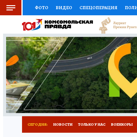
ФОТО
ВИДЕО
СПЕЦОПЕРАЦИЯ
ПОЛ
СОЦПОДДЕРЖКА
НАУКА
СПОРТ
КО
ВЫБОР ЭКСПЕРТОВ
ДОКТОР
ФИНАНС
КНИЖНАЯ ПОЛКА
ПРОГНОЗЫ НА СПОРТ
ПРЕСС-ЦЕНТР
НЕДВИЖИМОСТЬ
ТЕЛЕ
РАДИО КП
РЕКЛАМА
ТЕСТЫ
НОВОЕ 
СЕГОДНЯ:
НОВОСТИ
ТОЛЬКО У НАС
ВОЕНКОРЫ