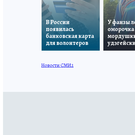
В России
У фанзы 
появилась
оморочка 
банковская карта
мордушки
для волонтеров
удэгейски
Новости СМИ2