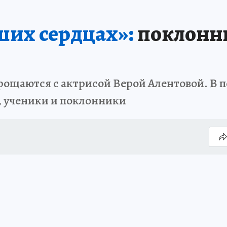
ших сердцах»:
поклонни
рощаются с актрисой Верой Алентовой. В 
, ученики и поклонники