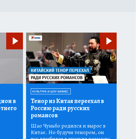
КУЛЬТУРА И ШОУ-БИЗНЕС.
дион в
Тенор из Китая переехал в
етнего
Россию ради русских
романсов
Шао Чуньбо родился и вырос в
Китае. Но будучи тенором, он
так влюбился в русские романсы,