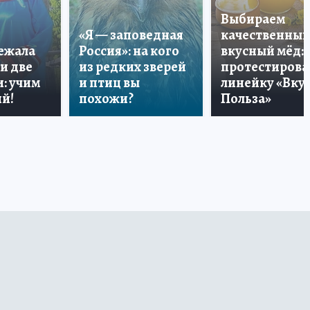
Выбираем
«Я — заповедная
качественный
лежала
Россия»: на кого
вкусный мёд:
и две
из редких зверей
протестирова
: учим
и птиц вы
линейку «Вкус
й!
похожи?
Польза»