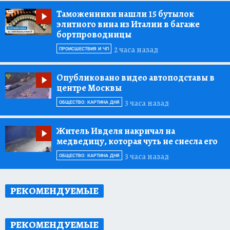
Таможенники нашли 15 бутылок
элитного вина из Италии в багаже
бортпроводницы
2 часа назад
ПРОИСШЕСТВИЯ И ЧП
Опубликовано видео автоподставы в
центре Москвы
3 часа назад
ОБЩЕСТВО: КАРТИНА ДНЯ
Житель Ивделя накричал на
медведицу, которая чуть не снесла его
3 часа назад
ОБЩЕСТВО: КАРТИНА ДНЯ
РЕКОМЕНДУЕМЫЕ
РЕКОМЕНДУЕМЫЕ