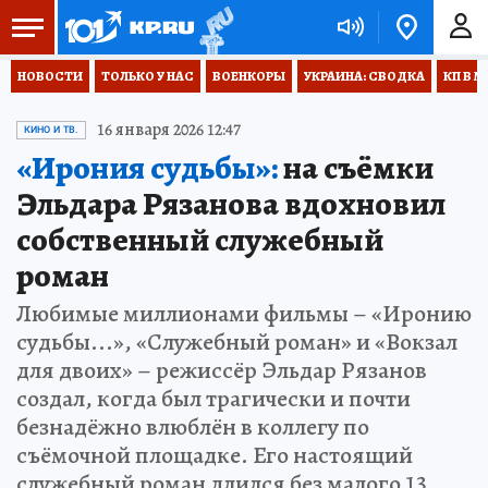
НОВОСТИ
ТОЛЬКО У НАС
ВОЕНКОРЫ
УКРАИНА: СВОДКА
КП В М
16 января 2026 12:47
КИНО И ТВ.
«Ирония судьбы»:
на съёмки
Эльдара Рязанова вдохновил
собственный служебный
роман
Любимые миллионами фильмы – «Иронию
судьбы...», «Служебный роман» и «Вокзал
для двоих» – режиссёр Эльдар Рязанов
создал, когда был трагически и почти
безнадёжно влюблён в коллегу по
съёмочной площадке. Его настоящий
служебный роман длился без малого 13