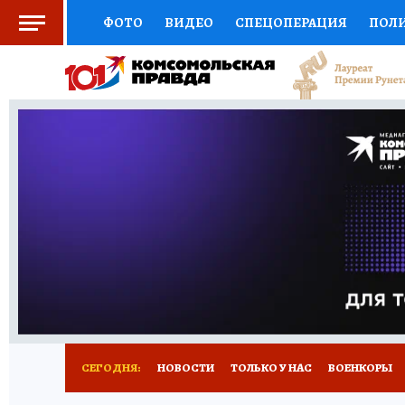
ФОТО
ВИДЕО
СПЕЦОПЕРАЦИЯ
ПОЛ
СОЦПОДДЕРЖКА
НАУКА
СПОРТ
КО
ВЫБОР ЭКСПЕРТОВ
ДОКТОР
ФИНАНС
КНИЖНАЯ ПОЛКА
ПРОГНОЗЫ НА СПОРТ
ПРЕСС-ЦЕНТР
НЕДВИЖИМОСТЬ
ТЕЛЕ
РАДИО КП
РЕКЛАМА
ТЕСТЫ
НОВОЕ 
СЕГОДНЯ:
НОВОСТИ
ТОЛЬКО У НАС
ВОЕНКОРЫ