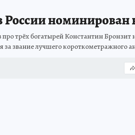
 России номинирован 
про трёх богатырей Константин Бронзит 
я за звание лучшего короткометражного 