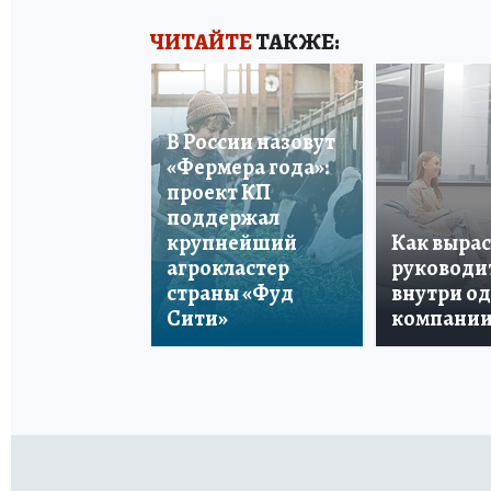
ЧИТАЙТЕ
ТАКЖЕ:
В России назовут
«Фермера года»:
проект КП
поддержал
крупнейший
Как вырас
агрокластер
руководи
страны «Фуд
внутри о
Сити»
компани