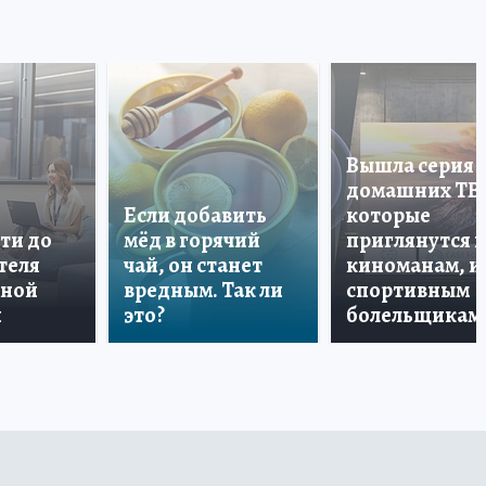
Вышла серия
домашних ТВ
Если добавить
которые
ти до
мёд в горячий
приглянутся 
теля
чай, он станет
киноманам, и
дной
вредным. Так ли
спортивным
и
это?
болельщикам