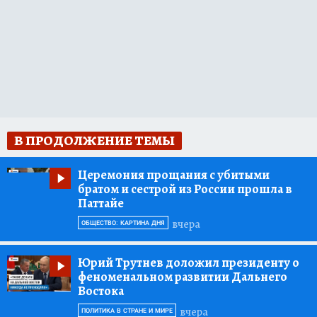
В ПРОДОЛЖЕНИЕ ТЕМЫ
Церемония прощания с убитыми
братом и сестрой из России прошла в
Паттайе
вчера
ОБЩЕСТВО: КАРТИНА ДНЯ
Юрий Трутнев доложил президенту о
феноменальном развитии Дальнего
Востока
вчера
ПОЛИТИКА В СТРАНЕ И МИРЕ