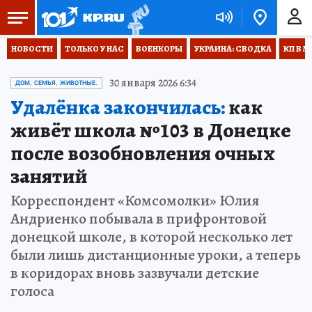
НОВОСТИ
ТОЛЬКО У НАС
ВОЕНКОРЫ
УКРАИНА: СВОДКА
КП В М
30 января 2026 6:34
ДОМ, СЕМЬЯ, ЖИВОТНЫЕ.
Удалёнка закончилась:
как
живёт школа №103 в Донецке
после возобновления очных
занятий
Корреспондент «Комсомолки» Юлия
Андриенко побывала в прифронтовой
донецкой школе, в которой несколько лет
были лишь дистанционные уроки, а теперь
в коридорах вновь зазвучали детские
голоса