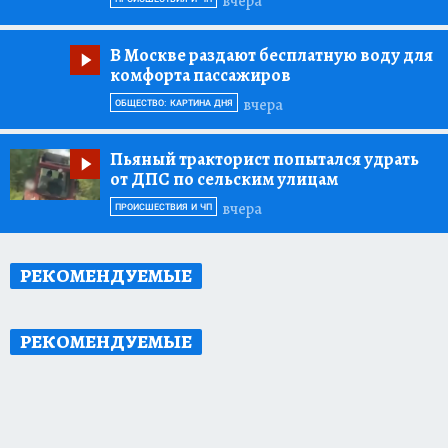
вчера
В Москве раздают бесплатную воду для
комфорта пассажиров
вчера
ОБЩЕСТВО: КАРТИНА ДНЯ
Пьяный тракторист попытался удрать
от ДПС по сельским улицам
вчера
ПРОИСШЕСТВИЯ И ЧП
РЕКОМЕНДУЕМЫЕ
РЕКОМЕНДУЕМЫЕ