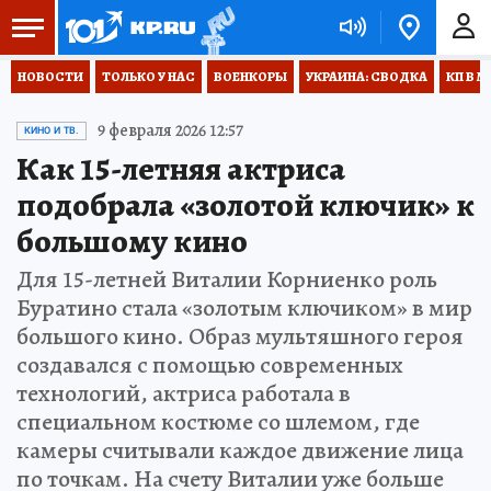
НОВОСТИ
ТОЛЬКО У НАС
ВОЕНКОРЫ
УКРАИНА: СВОДКА
КП В М
9 февраля 2026 12:57
КИНО И ТВ.
Как 15-летняя актриса
подобрала «золотой ключик» к
большому кино
Для 15-летней Виталии Корниенко роль
Буратино стала «золотым ключиком» в мир
большого кино. Образ мультяшного героя
создавался с помощью современных
технологий, актриса работала в
специальном костюме со шлемом, где
камеры считывали каждое движение лица
по точкам. На счету Виталии уже больше