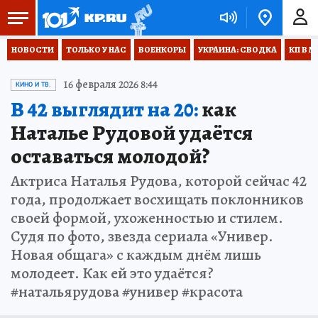
НОВОСТИ
ТОЛЬКО У НАС
ВОЕНКОРЫ
УКРАИНА: СВОДКА
КП В М
16 февраля 2026 8:44
КИНО И ТВ.
В 42 выглядит на 20:
как
Наталье Рудовой удаётся
оставаться молодой?
Актриса Наталья Рудова, которой сейчас 42
года, продолжает восхищать поклонников
своей формой, ухоженностью и стилем.
Судя по фото, звезда сериала «Универ.
Новая общага» с каждым днём лишь
молодеет. Как ей это удаётся?
#натальярудова #универ #красота