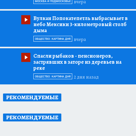
вчера
МОСКВА И ПОДМОСКОВЬЕ
Вулкан Попокатепетль выбрасывает в
небо Мексики 3-километровый столб
дыма
вчера
ОБЩЕСТВО: КАРТИНА ДНЯ
Спасли рыбаков
- пенсионеров,
застрявших в заторе из деревьев на
реке
2 дня назад
ОБЩЕСТВО: КАРТИНА ДНЯ
РЕКОМЕНДУЕМЫЕ
РЕКОМЕНДУЕМЫЕ