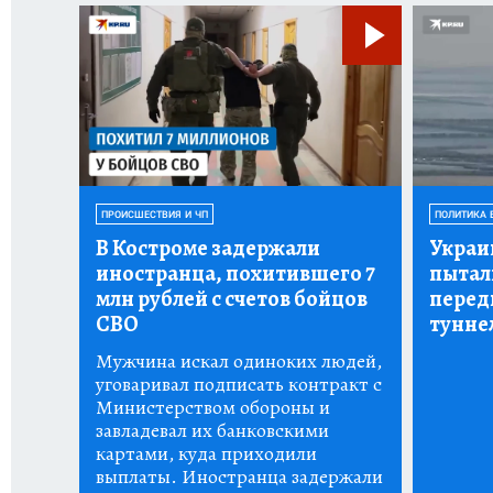
ПРОИСШЕСТВИЯ И ЧП
ПОЛИТИКА 
В Костроме задержали
Украи
иностранца, похитившего 7
пытал
млн рублей с счетов бойцов
перед
СВО
тунне
Мужчина искал одиноких людей,
уговаривал подписать контракт с
Министерством обороны и
завладевал их банковскими
картами, куда приходили
выплаты. Иностранца задержали