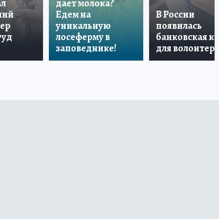
ал
дает молока?
ший
Едем на
В России
тер
уникальную
появилась
Фуд
лосеферму в
банковская к
заповеднике!
для волонтер