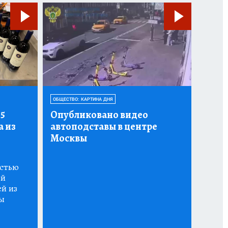
ОБЩЕСТВО: КАРТИНА ДНЯ
5
Опубликовано видео
а из
автоподставы в центре
Москвы
остью
ей
й из
ы