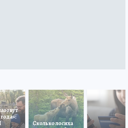
назовут
года»:
П
Сколько лосиха