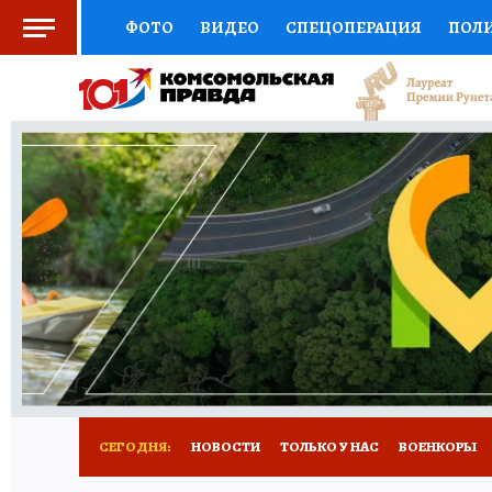
ФОТО
ВИДЕО
СПЕЦОПЕРАЦИЯ
ПОЛ
СОЦПОДДЕРЖКА
НАУКА
СПОРТ
КО
ВЫБОР ЭКСПЕРТОВ
ДОКТОР
ФИНАНС
КНИЖНАЯ ПОЛКА
ПРОГНОЗЫ НА СПОРТ
ПРЕСС-ЦЕНТР
НЕДВИЖИМОСТЬ
ТЕЛЕ
РАДИО КП
РЕКЛАМА
ТЕСТЫ
НОВОЕ 
СЕГОДНЯ:
НОВОСТИ
ТОЛЬКО У НАС
ВОЕНКОРЫ