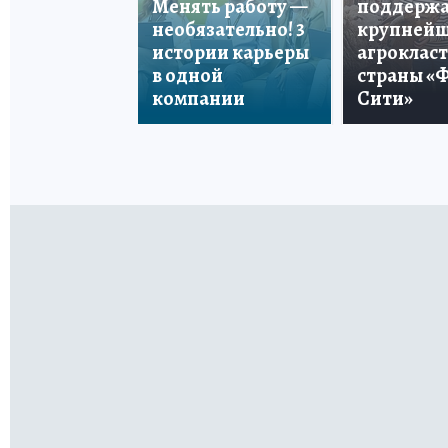
Менять работу —
поддерж
необязательно! 3
крупней
истории карьеры
агроклас
в одной
страны «
компании
Сити»