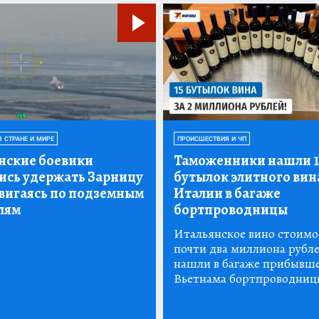
В СТРАНЕ И МИРЕ
ПРОИСШЕСТВИЯ И ЧП
нские боевики
Таможенники нашли 1
ись удержать Зарницу
бутылок элитного вин
вигаясь по подземным
Италии в багаже
лям
бортпроводницы
Итальянское вино стоим
почти два миллиона рубл
нашли в багаже прибывше
Вьетнама бортпроводниц