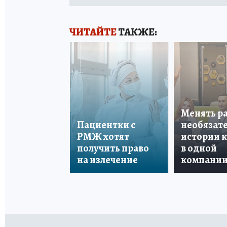
ЧИТАЙТЕ
ТАКЖЕ:
Менять р
Пациентки с
необязате
РМЖ хотят
истории 
получить право
в одной
на излечение
компани