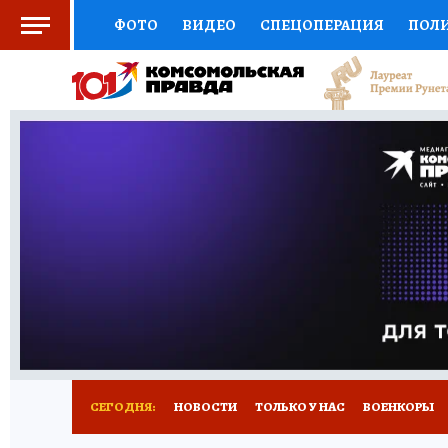
ФОТО
ВИДЕО
СПЕЦОПЕРАЦИЯ
ПОЛ
СОЦПОДДЕРЖКА
НАУКА
СПОРТ
КО
ВЫБОР ЭКСПЕРТОВ
ДОКТОР
ФИНАНС
КНИЖНАЯ ПОЛКА
ПРОГНОЗЫ НА СПОРТ
ПРЕСС-ЦЕНТР
НЕДВИЖИМОСТЬ
ТЕЛЕ
РАДИО КП
РЕКЛАМА
ТЕСТЫ
НОВОЕ 
СЕГОДНЯ:
НОВОСТИ
ТОЛЬКО У НАС
ВОЕНКОРЫ