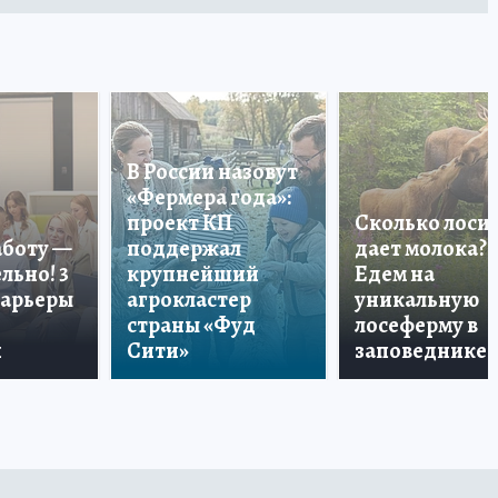
В России назовут
«Фермера года»:
проект КП
Сколько лоси
аботу —
поддержал
дает молока?
льно! 3
крупнейший
Едем на
карьеры
агрокластер
уникальную
страны «Фуд
лосеферму в
и
Сити»
заповеднике!