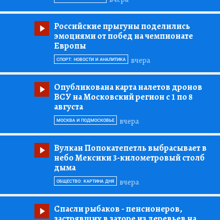
Российские прыгуны поделились
эмоциями от побед на чемпионате
Европы
вчера
СПОРТ: НОВОСТИ И АНАЛИТИКА
Опубликована карта налетов дронов
ВСУ на Московский регион с 1 по 8
августа
вчера
МОСКВА И ПОДМОСКОВЬЕ
Вулкан Попокатепетль выбрасывает в
небо Мексики 3-километровый столб
дыма
вчера
ОБЩЕСТВО: КАРТИНА ДНЯ
Спасли рыбаков
- пенсионеров,
застрявших в заторе из деревьев на