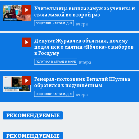
Учительница вышла замуж за ученика и
стала мамой во второй раз
вчера
ОБЩЕСТВО: КАРТИНА ДНЯ
Депутат Журавлев объяснил, почему
подал иск о снятии «Яблока» с выборов
в Госдуму
вчера
ПОЛИТИКА В СТРАНЕ И МИРЕ
Генерал-полковник Виталий Шулика
обратился к подчинённым
вчера
ОБЩЕСТВО: КАРТИНА ДНЯ
РЕКОМЕНДУЕМЫЕ
РЕКОМЕНДУЕМЫЕ