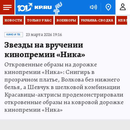
НОВОСТИ
ТОЛЬКО У НАС
ВОЕНКОРЫ
УКРАИНА: СВОДКА
КП В М
23 марта 2026 19:16
КИНО И ТВ.
Звезды на вручении
кинопремии «Ника»
Откровенные образы на дорожке
кинопремии «Ника»: Снигирь в
прозрачном платье, Волкова без нижнего
белья, а Шевчук в шелковой комбинации
Красавицы-актрисы продемонстрировали
откровенные образы на ковровой дорожке
кинопремии «Ника»