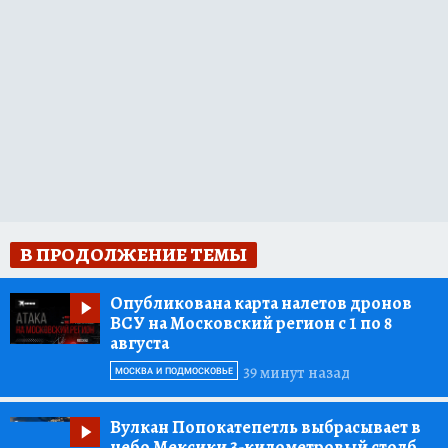
В ПРОДОЛЖЕНИЕ ТЕМЫ
Опубликована карта налетов дронов
ВСУ на Московский регион с 1 по 8
августа
39 минут назад
МОСКВА И ПОДМОСКОВЬЕ
Вулкан Попокатепетль выбрасывает в
небо Мексики 3-километровый столб