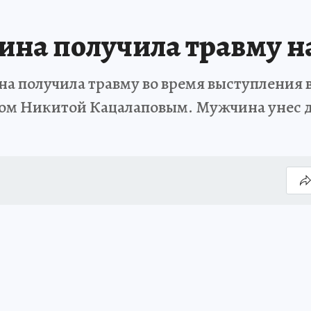
на получила травму на
 получила травму во время выступления в
ром Никитой Кацалаповым. Мужчина унес д