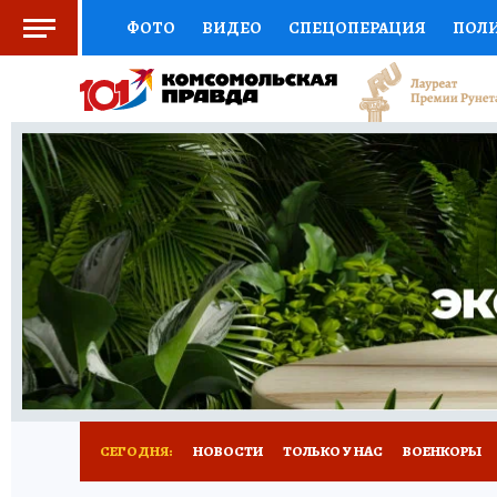
ФОТО
ВИДЕО
СПЕЦОПЕРАЦИЯ
ПОЛ
СОЦПОДДЕРЖКА
НАУКА
СПОРТ
КО
ВЫБОР ЭКСПЕРТОВ
ДОКТОР
ФИНАНС
КНИЖНАЯ ПОЛКА
ПРОГНОЗЫ НА СПОРТ
ПРЕСС-ЦЕНТР
НЕДВИЖИМОСТЬ
ТЕЛЕ
РАДИО КП
РЕКЛАМА
ТЕСТЫ
НОВОЕ 
СЕГОДНЯ:
НОВОСТИ
ТОЛЬКО У НАС
ВОЕНКОРЫ