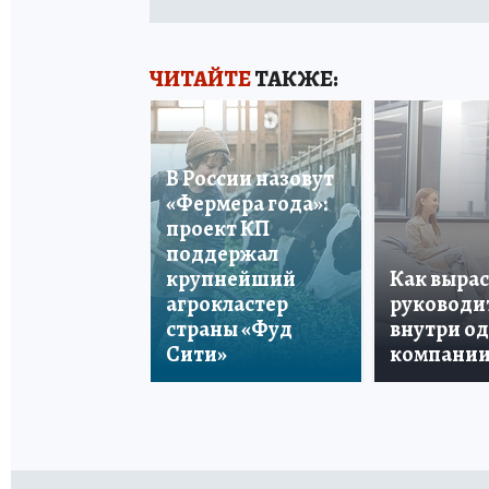
ЧИТАЙТЕ
ТАКЖЕ:
В России назовут
«Фермера года»:
проект КП
поддержал
крупнейший
Как вырас
агрокластер
руководи
страны «Фуд
внутри о
Сити»
компани