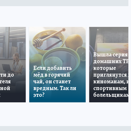
Вышла серия
домашних ТВ
Если добавить
которые
ти до
мёд в горячий
приглянутся 
теля
чай, он станет
киноманам, и
дной
вредным. Так ли
спортивным
и
это?
болельщикам