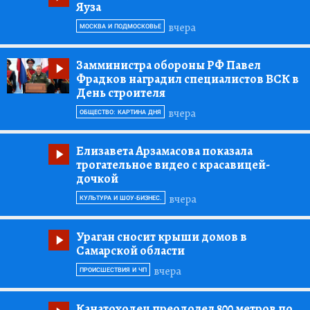
Яуза
вчера
МОСКВА И ПОДМОСКОВЬЕ
Замминистра обороны РФ Павел
Фрадков наградил специалистов ВСК в
День строителя
вчера
ОБЩЕСТВО: КАРТИНА ДНЯ
Елизавета Арзамасова показала
трогательное видео с красавицей-
дочкой
вчера
КУЛЬТУРА И ШОУ-БИЗНЕС.
Ураган сносит крыши домов в
Самарской области
вчера
ПРОИСШЕСТВИЯ И ЧП
Канатоходец преодолел 800 метров по