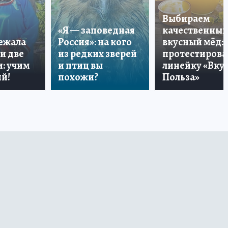
Выбираем
«Я — заповедная
качественный
лежала
Россия»: на кого
вкусный мёд:
и две
из редких зверей
протестирова
: учим
и птиц вы
линейку «Вкус
й!
похожи?
Польза»