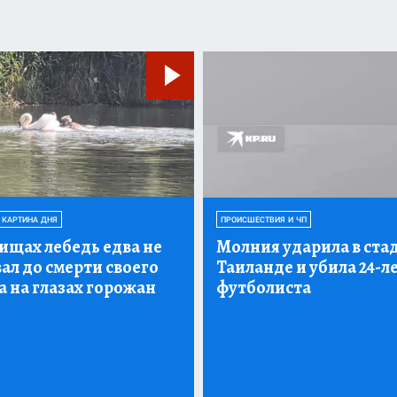
 КАРТИНА ДНЯ
ПРОИСШЕСТВИЯ И ЧП
ищах лебедь едва не
Молния ударила в ста
ал до смерти своего
Таиланде и убила 24-л
 на глазах горожан
футболиста