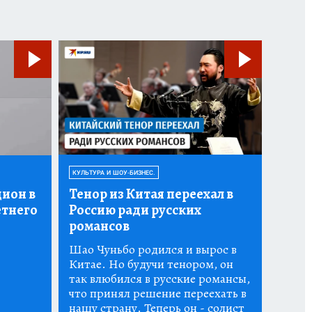
КУЛЬТУРА И ШОУ-БИЗНЕС.
дион в
Тенор из Китая переехал в
етнего
Россию ради русских
романсов
Шао Чуньбо родился и вырос в
Китае. Но будучи тенором, он
так влюбился в русские романсы,
что принял решение переехать в
нашу страну. Теперь он - солист