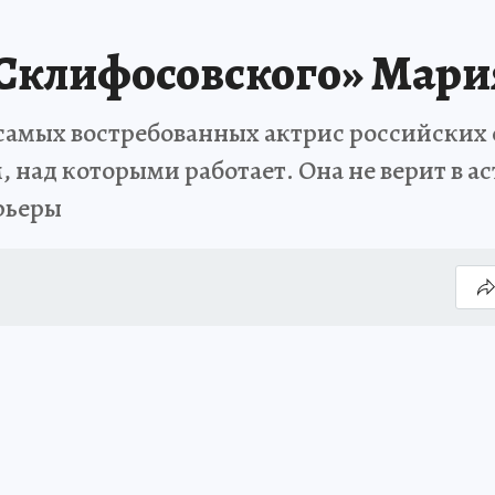
«Склифосовского» Мари
самых востребованных актрис российских с
 над которыми работает. Она не верит в ас
рьеры