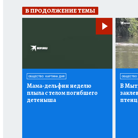
В ПРОДОЛЖЕНИЕ ТЕМЫ
ОБЩЕСТВО: КАРТИНА ДНЯ
ОБЩЕСТВО:
Мама-дельфин неделю
В Мыт
плыла с телом погибшего
заклев
детеныша
птенца