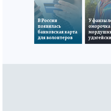
В России
У фанзы 
появилась
оморочка 
банковская карта
мордушки
для волонтеров
удэгейски