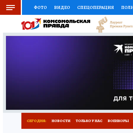
ФОТО
ВИДЕО
СПЕЦОПЕРАЦИЯ
ПОЛ
СОЦПОДДЕРЖКА
НАУКА
СПОРТ
КО
ВЫБОР ЭКСПЕРТОВ
ДОКТОР
ФИНАНС
КНИЖНАЯ ПОЛКА
ПРОГНОЗЫ НА СПОРТ
ПРЕСС-ЦЕНТР
НЕДВИЖИМОСТЬ
ТЕЛЕ
РАДИО КП
РЕКЛАМА
ТЕСТЫ
НОВОЕ 
СЕГОДНЯ:
НОВОСТИ
ТОЛЬКО У НАС
ВОЕНКОРЫ