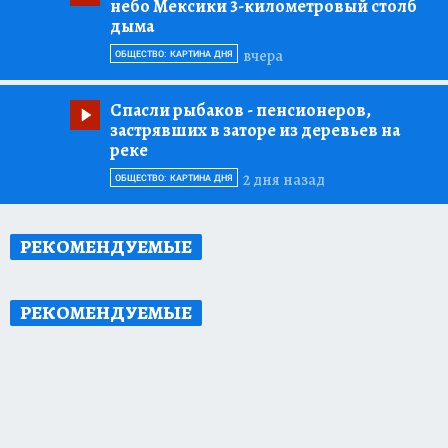
небо Мексики 3-километровый столб
дыма
вчера
ОБЩЕСТВО: КАРТИНА ДНЯ
Спасли рыбаков
- пенсионеров,
застрявших в заторе из деревьев на
реке
2 дня назад
ОБЩЕСТВО: КАРТИНА ДНЯ
РЕКОМЕНДУЕМЫЕ
РЕКОМЕНДУЕМЫЕ