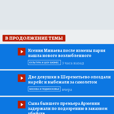
В ПРОДОЛЖЕНИЕ ТЕМЫ
Ксения Минаева после измены парня
нашла нового возлюбленного
3 часа назад
КУЛЬТУРА И ШОУ-БИЗНЕС.
Две девушки в Шереметьево опоздали
на рейс и выбежали за самолетом
вчера
МОСКВА И ПОДМОСКОВЬЕ
Сына бывшего премьера Армении
задержали по подозрению в заказном
убийств