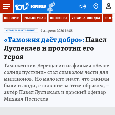
НОВОСТИ
ТОЛЬКО У НАС
ВОЕНКОРЫ
УКРАИНА: СВОДКА
КП В М
9 апреля 2026 16:08
КУЛЬТУРА И ШОУ-БИЗНЕС.
«Таможня даёт добро»:
Павел
Луспекаев и прототип его
героя
Таможенник Верещагин из фильма «Белое
солнце пустыни» стал символом чести для
миллионов. Но мало кто знает, что такими
были и люди, стоявшие за этим образом, –
актёр Павел Луспекаев и царский офицер
Михаил Поспелов