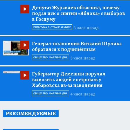
Депутат Журавлев объяснил, почему
подал иск о снятии «Яблока» с выборов
в Госдуму
3 часа назад
ПОЛИТИКА В СТРАНЕ И МИРЕ
Генерал-полковник Виталий Шулика
обратился к подчинённым
3 часа назад
ОБЩЕСТВО: КАРТИНА ДНЯ
Губернатор Демешин поручил
вывозить людей с островов у
Хабаровска из-за наводнения
4 часа назад
ОБЩЕСТВО: КАРТИНА ДНЯ
РЕКОМЕНДУЕМЫЕ