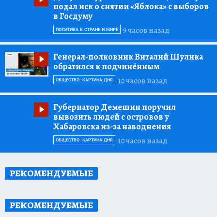
подал иск о снятии «Яблока» с выборов
в Госдуму
9 часов назад
ПОЛИТИКА В СТРАНЕ И МИРЕ
Генерал-полковник Виталий Шулика
обратился к подчинённым
10 часов назад
ОБЩЕСТВО: КАРТИНА ДНЯ
Губернатор Демешин поручил
вывозить людей с островов у
Хабаровска из-за наводнения
10 часов назад
ОБЩЕСТВО: КАРТИНА ДНЯ
РЕКОМЕНДУЕМЫЕ
РЕКОМЕНДУЕМЫЕ